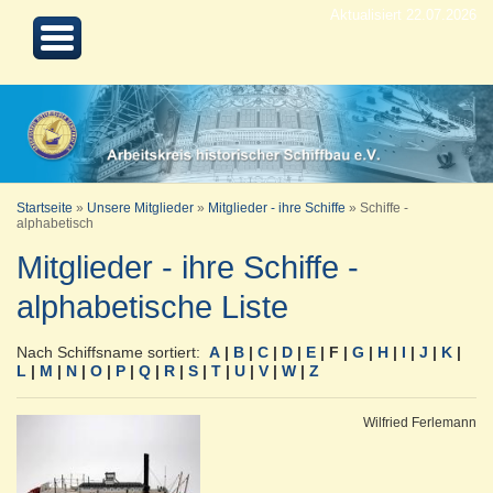
Aktualisiert 22.07.2026
Startseite
»
Unsere Mitglieder
»
Mitglieder - ihre Schiffe
»
Schiffe -
alphabetisch
Mitglieder - ihre Schiffe -
alphabetische Liste
Nach Schiffsname sortiert:
A
|
B
|
C
|
D
|
E
|
F |
G
|
H
|
I
|
J
|
K
|
L
|
M
|
N
|
O
|
P
|
Q
|
R
|
S
|
T
|
U
|
V
|
W
|
Z
Wilfried Ferlemann