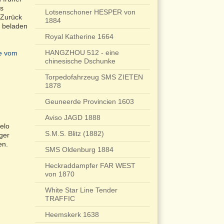
ts
Lotsenschoner HESPER von
 Zurück
1884
r beladen
Royal Katherine 1664
HANGZHOU 512 - eine
fe vom
chinesische Dschunke
Torpedofahrzeug SMS ZIETEN
1878
Geuneerde Provincien 1603
Aviso JAGD 1888
elo
S.M.S. Blitz (1882)
ger
en.
SMS Oldenburg 1884
Heckraddampfer FAR WEST
von 1870
White Star Line Tender
TRAFFIC
Heemskerk 1638