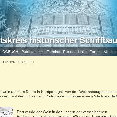
 LOGBUCH
Publikationen
Termine
Presse
Links
Forum
Mitglie
»
Die BARCO RABELO
Portwein auf dem Duoro in Nordportugal. Von den Weinanbaugebieten i
Fässern auf dem Fluss nach Porto beziehungsweise nach Vila Nova de 
Dort wurde der Wein in den Lagern der verschiedenen
Portweinfirmen weiterverarbeitet. Für diesen Transport stand