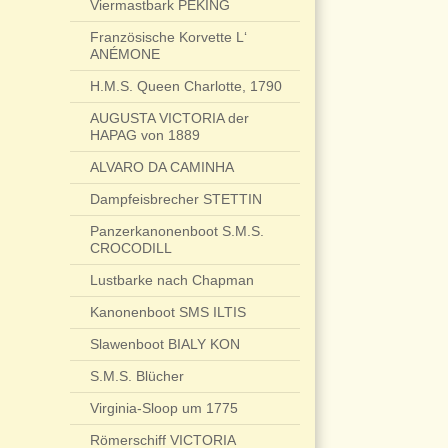
Viermastbark PEKING
Französische Korvette L‘
ANÉMONE
H.M.S. Queen Charlotte, 1790
AUGUSTA VICTORIA der
HAPAG von 1889
ALVARO DA CAMINHA
Dampfeisbrecher STETTIN
Panzerkanonenboot S.M.S.
CROCODILL
Lustbarke nach Chapman
Kanonenboot SMS ILTIS
Slawenboot BIALY KON
S.M.S. Blücher
Virginia-Sloop um 1775
Römerschiff VICTORIA