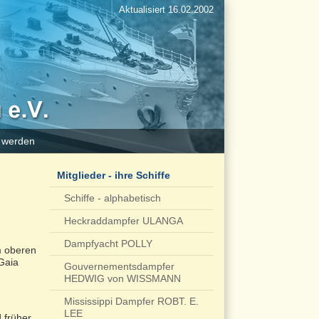
Aktualisiert 16.02.2002
d werden
Mitglieder - ihre Schiffe
Schiffe - alphabetisch
Heckraddampfer ULANGA
Dampfyacht POLLY
m oberen
Gaia
Gouvernementsdampfer
HEDWIG von WISSMANN
Mississippi Dampfer ROBT. E.
LEE
 früher