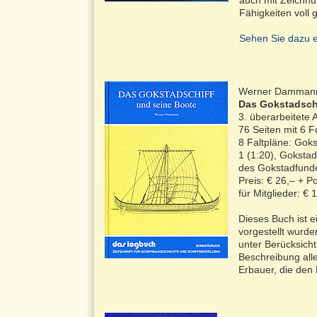
auch mit Zeichnu
Fähigkeiten voll 
Sehen Sie dazu e
Werner Damman
Das Gokstadschi
3. überarbeitete
76 Seiten mit 6 F
8 Faltpläne: Goks
1 (1:20), Gokstad
des Gokstadfunde
Preis: € 26,– + P
für Mitglieder: € 
Dieses Buch ist e
vorgestellt wurd
unter Berücksich
Beschreibung alle
Erbauer, die den 