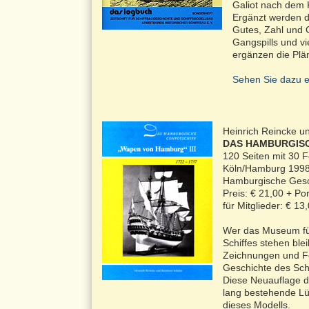
Galiot nach dem K
Ergänzt werden d
Gutes, Zahl und 
Gangspills und v
ergänzen die Plä
Sehen Sie dazu e
Heinrich Reincke u
DAS HAMBURGISCH
120 Seiten mit 30 
Köln/Hamburg 1998 H
Hamburgische Gesc
Preis: € 21,00 + P
für Mitglieder: € 1
Wer das Museum für
Schiffes stehen bl
Zeichnungen und Fot
Geschichte des Schi
Diese Neuauflage d
lang bestehende Lü
dieses Modells.