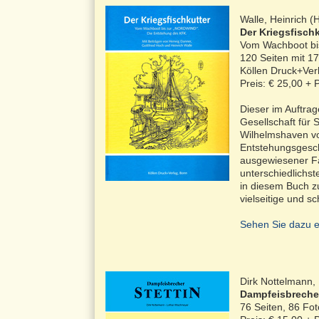
Walle, Heinrich (
Der Kriegsfischk
Vom Wachboot bi
120 Seiten mit 17
Köllen Druck+Ver
Preis: € 25,00 +
Dieser im Auftrag
Gesellschaft für
Wilhelmshaven vo
Entstehungsgesch
ausgewiesener Fa
unterschiedlichst
in diesem Buch z
vielseitige und s
Sehen Sie dazu e
Dirk Nottelmann,
Dampfeisbreche
76 Seiten, 86 Fo