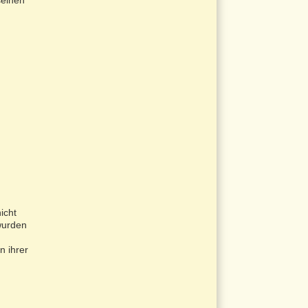
seinen
icht
wurden
n ihrer