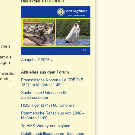
Das aktuelle LOGBUCH
tschen
rt die
Ausgabe 2 2026 »
trägen
Aktuelles aus dem Forum
, werden
nende,
Französische Korvette LA CRÉOLE
1827 im Maßstab 1:48
Suche nach Unterlagen für
Zuiderseebotter
HMS Tiger (1747) 60 Kanonen
Pommersche Rahschlup von 1846 –
Maßstab 1:160
To HMS Victory and beyond ...
Schiffsmodellbautage im Deutschen