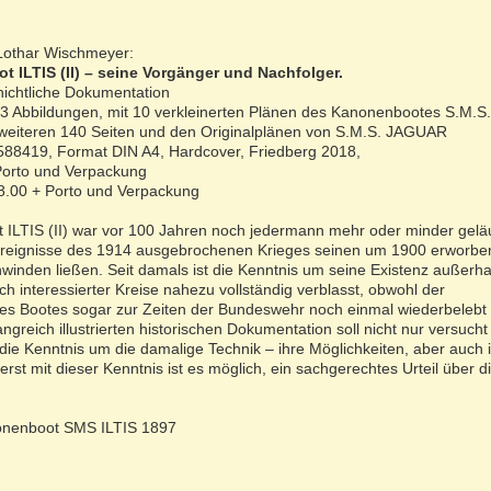
Lothar Wischmeyer:
 ILTIS (II) – seine Vorgänger und Nachfolger.
hichtliche Dokumentation
53 Abbildungen, mit 10 verkleinerten Plänen des Kanonenbootes S.M.S.
t weiteren 140 Seiten und den Originalplänen von S.M.S. JAGUAR
88419, Format DIN A4, Hardcover, Friedberg 2018,
 Porto und Verpackung
18.00 + Porto und Verpackung
ILTIS (II) war vor 100 Jahren noch jedermann mehr oder minder geläu
Ereignisse des 1914 ausgebrochenen Krieges seinen um 1900 erworb
winden ließen. Seit damals ist die Kenntnis um seine Existenz außerha
ch interessierter Kreise nahezu vollständig verblasst, obwohl der
es Bootes sogar zur Zeiten der Bundeswehr noch einmal wiederbelebt
greich illustrierten historischen Dokumentation soll nicht nur versuch
ie Kenntnis um die damalige Technik – ihre Möglichkeiten, aber auch 
t mit dieser Kenntnis ist es möglich, ein sachgerechtes Urteil über d
nenboot SMS ILTIS 1897