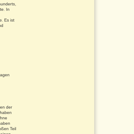
hunderts,
te. In
. Es ist
nd
hagen
gen der
 haben
ohne
 haben
ßen Teil