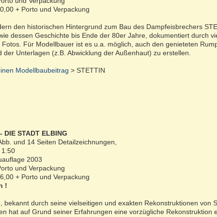
 Porto und Verpackung
 10,00 + Porto und Verpackung
ldern den historischen Hintergrund zum Bau des Dampfeisbrechers ST
owie dessen Geschichte bis Ende der 80er Jahre, dokumentiert durch vi
Fotos. Für Modellbauer ist es u.a. möglich, auch den genieteten Rum
nd der Unterlagen (z.B. Abwicklung der Außenhaut) zu erstellen.
inen Modellbaubeitrag
> STETTIN
e
 - DIE STADT ELBING
Abb. und 14 Seiten Detailzeichnungen,
 1:50
uauflage 2003
 Porto und Verpackung
 16,00 + Porto und Verpackung
n !
 bekannt durch seine vielseitigen und exakten Rekonstruktionen von S
en hat auf Grund seiner Erfahrungen eine vorzügliche Rekonstruktion e