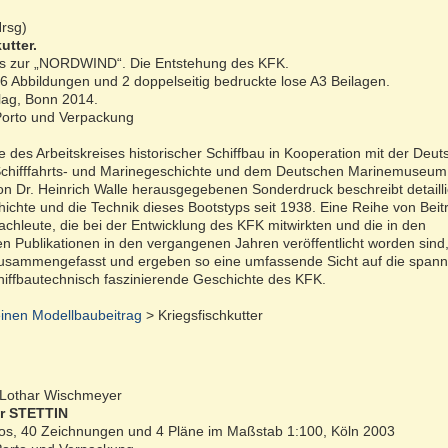
Hrsg)
utter.
s zur „NORDWIND“. Die Entstehung des KFK.
6 Abbildungen und 2 doppelseitig bedruckte lose A3 Beilagen.
lag, Bonn 2014.
 Porto und Verpackung
e des Arbeitskreises historischer Schiffbau in Kooperation mit der Deu
 Schifffahrts- und Marinegeschichte und dem Deutschen Marinemuseum
n Dr. Heinrich Walle herausgegebenen Sonderdruck beschreibt detaillie
ichte und die Technik dieses Bootstyps seit 1938. Eine Reihe von Bei
chleute, die bei der Entwicklung des KFK mitwirkten und die in den
en Publikationen in den vergangenen Jahren veröffentlicht worden sind
usammengefasst und ergeben so eine umfassende Sicht auf die span
chiffbautechnisch faszinierende Geschichte des KFK.
inen Modellbaubeitrag
> Kriegsfischkutter
 Lothar Wischmeyer
r STETTIN
tos, 40 Zeichnungen und 4 Pläne im Maßstab 1:100, Köln 2003