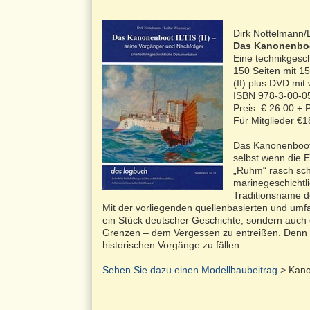
Dirk Nottelmann/
Das Kanonenboot
Eine technikgesc
150 Seiten mit 1
(II) plus DVD mi
ISBN 978-3-00-05
Preis: € 26.00 +
Für Mitglieder €
Das Kanonenboot 
selbst wenn die 
„Ruhm“ rasch sch
marinegeschichtli
Traditionsname d
Mit der vorliegenden quellenbasierten und umfan
ein Stück deutscher Geschichte, sondern auch d
Grenzen – dem Vergessen zu entreißen. Denn ers
historischen Vorgänge zu fällen.
Sehen Sie dazu einen Modellbaubeitrag
> Kano