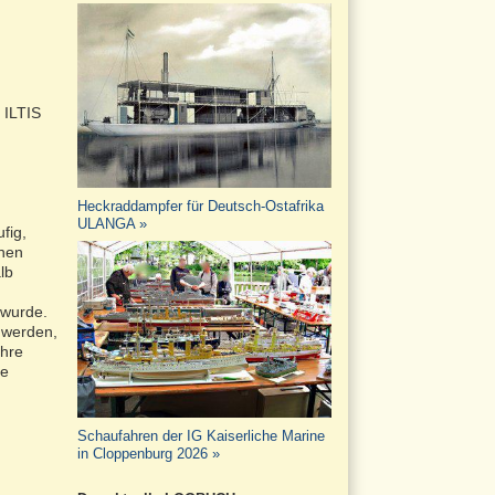
 ILTIS
Heckraddampfer für Deutsch-Ostafrika
ULANGA »
fig,
enen
lb
 wurde.
t werden,
ihre
ie
Schaufahren der IG Kaiserliche Marine
in Cloppenburg 2026 »