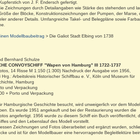
upferstich von J. F. Endersch gefertigt.
ie Zeichnungen durch Detailangaben wie Stärke des stehenden und l
Größe der Blöcke, Konstruktionszeichnungen der Pumpen, der Marse, 
ieler anderer Details. Umfangreiche Takel- und Belegpläne sowie Farb
ne.
inen Modellbaubeitrag
> Die Galiot Stadt Elbing von 1738
nd Bernhard Schulze
E CONVOYSCHIFF "Wapen von Hamburg" III 1722-1737
Fotos, 14 Risse M 1:150 (1:300) Nachdruck der Ausgabe von 1956,
rg.: Arbeitskreis Historischer Schiffbau e. V., Köln und Museum für
hichte, Hamburg
orto und Verpackung
3,00 + Porto und Verpackung
 Hamburgische Geschichte besucht, wird unweigerlich vor dem Model
eiben. Es wurde 1951 angekauft und bei der Restaurierung wurden die
os angefertigt. 1956 wurde zu diesem Schiff ein Buch veröffentlicht, 
ffes und den Lebenslauf des Modell vorstellt.
essen Zeichnungen und Fotos überarbeitet und ergänzt wurden, schlie
cke und ist für den Modellbauer eine hervorragende Begleitlektüre be