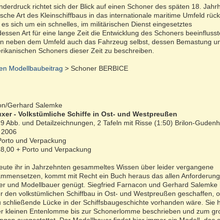
derdruck richtet sich der Blick auf einen Schoner des späten 18. Jahr
sche Art des Kleinschiffbaus in das internationale maritime Umfeld rück
 es sich um ein schnelles, im militärischen Dienst eingesetztes
ssen Art für eine lange Zeit die Entwicklung des Schoners beeinflusste
den neben dem Umfeld auch das Fahrzeug selbst, dessen Bemastung u
rikanischen Schoners dieser Zeit zu beschreiben.
en Modellbaubeitrag
> Schoner BERBICE
con/Gerhard Salemke
er - Volkstümliche Schiffe in Ost- und Westpreußen
29 Abb. und Detailzeichnungen, 2 Tafeln mit Risse (1:50) Brilon-Guden
 2006
 Porto und Verpackung
 18,00 + Porto und Verpackung
ute ihr in Jahrzehnten gesammeltes Wissen über leider vergangene
ammensetzen, kommt mit Recht ein Buch heraus das allen Anforderun
er und Modellbauer genügt. Siegfried Farnacon und Gerhard Salemke
er den volkstümlichen Schiffbau in Ost- und Westpreußen geschaffen, 
u schließende Lücke in der Schiffsbaugeschichte vorhanden wäre. Sie
er kleinen Entenlomme bis zur Schonerlomme beschrieben und zum gro