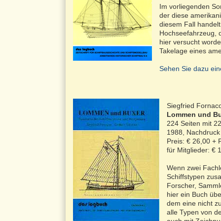
Im vorliegenden Son
der diese amerikani
diesem Fall handelt
Hochseefahrzeug, de
hier versucht wor
Takelage eines ame
Sehen Sie dazu ein
Siegfried Forna
Lommen und Bux
224 Seiten mit 2
1988, Nachdruck
Preis: € 26,00 +
für Mitglieder: €
Wenn zwei Fachle
Schiffstypen zus
Forscher, Samml
hier ein Buch üb
dem eine nicht z
alle Typen von d