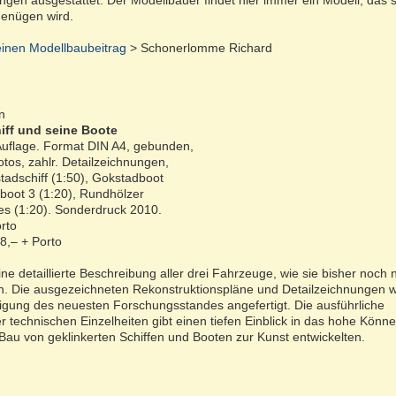
ngen ausgestattet. Der Modellbauer findet hier immer ein Modell, das 
genügen wird.
inen Modellbaubeitrag
> Schonerlomme Richard
n
ff und seine Boote
 Auflage. Format DIN A4, gebunden,
otos, zahlr. Detailzeichnungen,
tadschiff (1:50), Gokstadboot
boot 3 (1:20), Rundhölzer
s (1:20). Sonderdruck 2010.
orto
18,– + Porto
ine detaillierte Beschreibung aller drei Fahrzeuge, wie sie bisher noch n
en. Die ausgezeichneten Rekonstruktionspläne und Detailzeichnungen 
tigung des neuesten Forschungsstandes angefertigt. Die ausführliche
r technischen Einzelheiten gibt einen tiefen Einblick in das hohe Könne
Bau von geklinkerten Schiffen und Booten zur Kunst entwickelten.