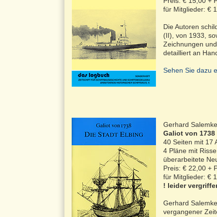
Preis: € 15,00 +
für Mitglieder: €
Die Autoren schi
(II), von 1933, s
Zeichnungen und 
detailliert an Ha
Sehen Sie dazu e
Gerhard Salemk
Galiot von 1738
40 Seiten mit 17 
4 Pläne mit Risse
überarbeitete Ne
Preis: € 22,00 +
für Mitglieder: €
! leider vergriffe
Gerhard Salemke,
vergangener Zeit