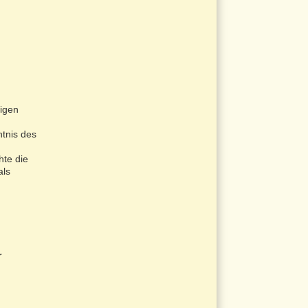
tigen
ntnis des
hte die
als
r