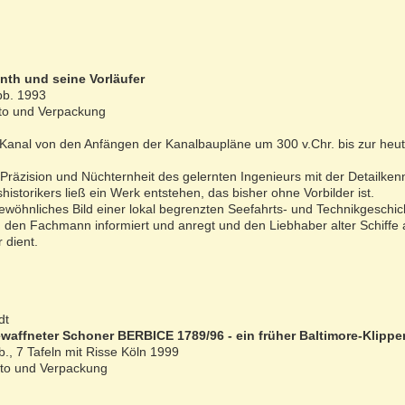
nth und seine Vorläufer
bb. 1993
rto und Verpackung
Kanal von den Anfängen der Kanalbaupläne um 300 v.Chr. bis zur heu
Präzision und Nüchternheit des gelernten Ingenieurs mit der Detailken
shistorikers ließ ein Werk entstehen, das bisher ohne Vorbilder ist.
ewöhnliches Bild einer lokal begrenzten Seefahrts- und Technikgeschic
t, den Fachmann informiert und anregt und den Liebhaber alter Schiffe 
 dient.
dt
ewaffneter Schoner BERBICE 1789/96 - ein früher Baltimore-Klippe
b., 7 Tafeln mit Risse Köln 1999
orto und Verpackung
!