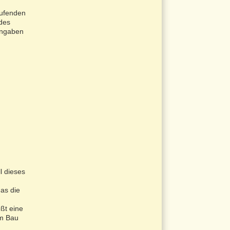
aufenden
des
angaben
l dieses
das die
ßt eine
im Bau