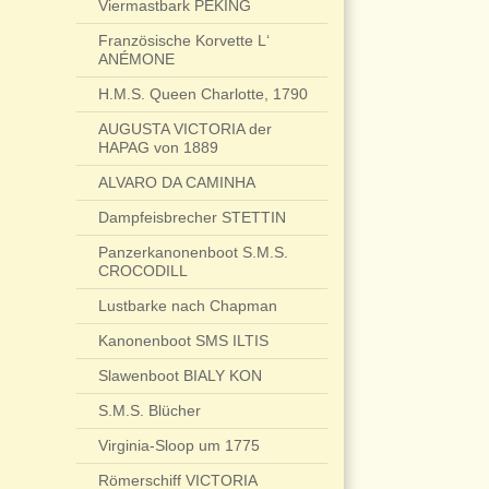
Viermastbark PEKING
Französische Korvette L‘
ANÉMONE
H.M.S. Queen Charlotte, 1790
AUGUSTA VICTORIA der
HAPAG von 1889
ALVARO DA CAMINHA
Dampfeisbrecher STETTIN
Panzerkanonenboot S.M.S.
CROCODILL
Lustbarke nach Chapman
Kanonenboot SMS ILTIS
Slawenboot BIALY KON
S.M.S. Blücher
Virginia-Sloop um 1775
Römerschiff VICTORIA