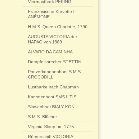
Viermastbark PEKING
Französische Korvette L‘
ANÉMONE
H.M.S. Queen Charlotte, 1790
AUGUSTA VICTORIA der
HAPAG von 1889
ALVARO DA CAMINHA
Dampfeisbrecher STETTIN
Panzerkanonenboot S.M.S.
CROCODILL
Lustbarke nach Chapman
Kanonenboot SMS ILTIS
Slawenboot BIALY KON
S.M.S. Blücher
Virginia-Sloop um 1775
Römerschiff VICTORIA