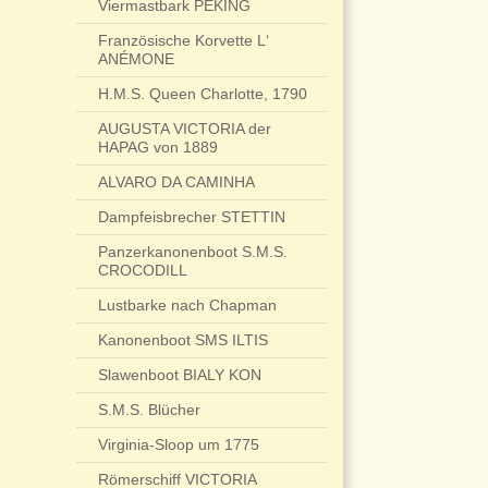
Viermastbark PEKING
Französische Korvette L‘
ANÉMONE
H.M.S. Queen Charlotte, 1790
AUGUSTA VICTORIA der
HAPAG von 1889
ALVARO DA CAMINHA
Dampfeisbrecher STETTIN
Panzerkanonenboot S.M.S.
CROCODILL
Lustbarke nach Chapman
Kanonenboot SMS ILTIS
Slawenboot BIALY KON
S.M.S. Blücher
Virginia-Sloop um 1775
Römerschiff VICTORIA