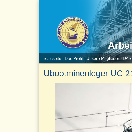
Startseite
Das Profil
Unsere Mitglieder
DAS
Ubootminenleger UC 2