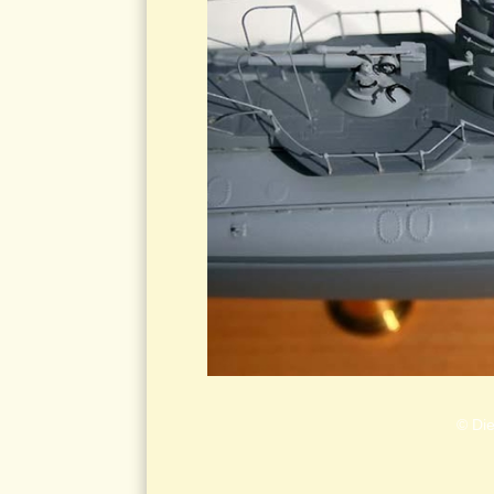
© Die