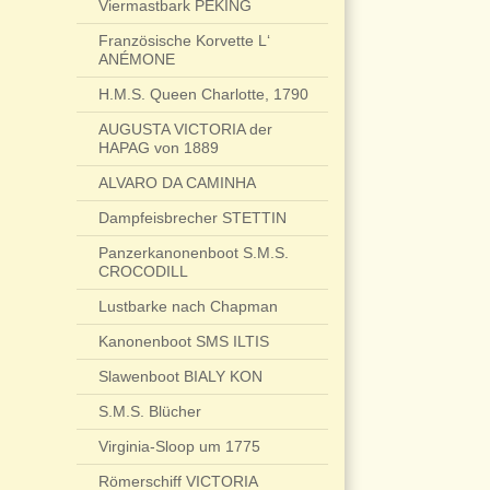
Viermastbark PEKING
Französische Korvette L‘
ANÉMONE
H.M.S. Queen Charlotte, 1790
AUGUSTA VICTORIA der
HAPAG von 1889
ALVARO DA CAMINHA
Dampfeisbrecher STETTIN
Panzerkanonenboot S.M.S.
CROCODILL
Lustbarke nach Chapman
Kanonenboot SMS ILTIS
Slawenboot BIALY KON
S.M.S. Blücher
Virginia-Sloop um 1775
Römerschiff VICTORIA