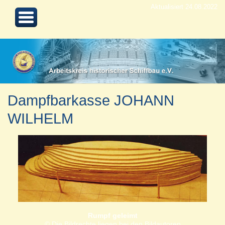
Aktualisiert 24.08.2022
Dampfbarkasse JOHANN
WILHELM
Rumpf geleimt
© Die Bildrechte liegen bei den Bildautoren