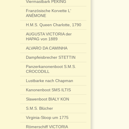
Viermastbark PEKING
Französische Korvette L‘
ANÉMONE
H.M.S. Queen Charlotte, 1790
AUGUSTA VICTORIA der
HAPAG von 1889
ALVARO DA CAMINHA
Dampfeisbrecher STETTIN
Panzerkanonenboot S.M.S.
CROCODILL
Lustbarke nach Chapman
Kanonenboot SMS ILTIS
Slawenboot BIALY KON
S.M.S. Blücher
Virginia-Sloop um 1775
Römerschiff VICTORIA