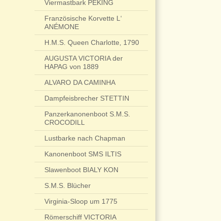
Viermastbark PEKING
Französische Korvette L‘
ANÉMONE
H.M.S. Queen Charlotte, 1790
AUGUSTA VICTORIA der
HAPAG von 1889
ALVARO DA CAMINHA
Dampfeisbrecher STETTIN
Panzerkanonenboot S.M.S.
CROCODILL
Lustbarke nach Chapman
Kanonenboot SMS ILTIS
Slawenboot BIALY KON
S.M.S. Blücher
Virginia-Sloop um 1775
Römerschiff VICTORIA