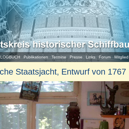
 LOGBUCH
Publikationen
Termine
Presse
Links
Forum
Mitglie
che Staatsjacht, Entwurf von 1767