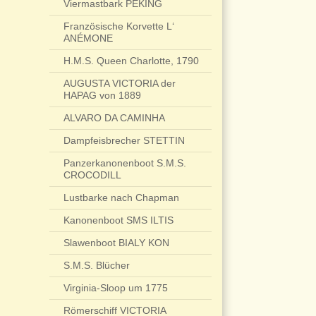
Viermastbark PEKING
Französische Korvette L‘
ANÉMONE
H.M.S. Queen Charlotte, 1790
AUGUSTA VICTORIA der
HAPAG von 1889
ALVARO DA CAMINHA
Dampfeisbrecher STETTIN
Panzerkanonenboot S.M.S.
CROCODILL
Lustbarke nach Chapman
Kanonenboot SMS ILTIS
Slawenboot BIALY KON
S.M.S. Blücher
Virginia-Sloop um 1775
Römerschiff VICTORIA