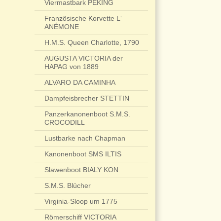
Viermastbark PEKING
Französische Korvette L‘
ANÉMONE
H.M.S. Queen Charlotte, 1790
AUGUSTA VICTORIA der
HAPAG von 1889
ALVARO DA CAMINHA
Dampfeisbrecher STETTIN
Panzerkanonenboot S.M.S.
CROCODILL
Lustbarke nach Chapman
Kanonenboot SMS ILTIS
Slawenboot BIALY KON
S.M.S. Blücher
Virginia-Sloop um 1775
Römerschiff VICTORIA