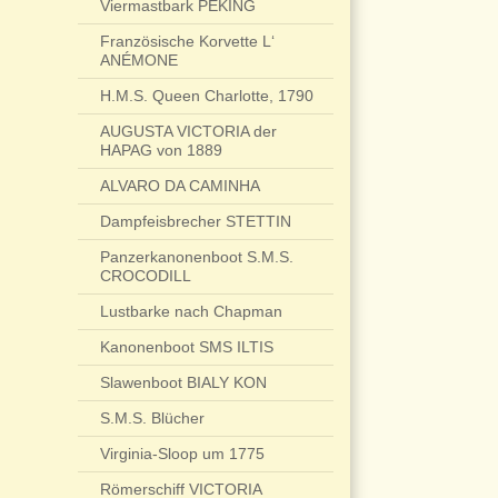
Viermastbark PEKING
Französische Korvette L‘
ANÉMONE
H.M.S. Queen Charlotte, 1790
AUGUSTA VICTORIA der
HAPAG von 1889
ALVARO DA CAMINHA
Dampfeisbrecher STETTIN
Panzerkanonenboot S.M.S.
CROCODILL
Lustbarke nach Chapman
Kanonenboot SMS ILTIS
Slawenboot BIALY KON
S.M.S. Blücher
Virginia-Sloop um 1775
Römerschiff VICTORIA