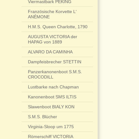
Viermastbark PEKING
Französische Korvette L‘
ANÉMONE
H.M.S. Queen Charlotte, 1790
AUGUSTA VICTORIA der
HAPAG von 1889
ALVARO DA CAMINHA
Dampfeisbrecher STETTIN
Panzerkanonenboot S.M.S.
CROCODILL
Lustbarke nach Chapman
Kanonenboot SMS ILTIS
Slawenboot BIALY KON
S.M.S. Blücher
Virginia-Sloop um 1775
Römerschiff VICTORIA