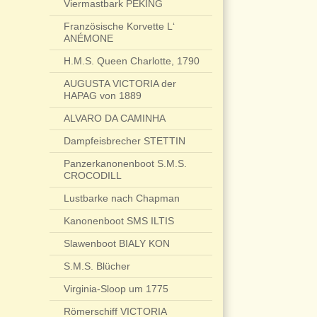
Viermastbark PEKING
Französische Korvette L‘
ANÉMONE
H.M.S. Queen Charlotte, 1790
AUGUSTA VICTORIA der
HAPAG von 1889
ALVARO DA CAMINHA
Dampfeisbrecher STETTIN
Panzerkanonenboot S.M.S.
CROCODILL
Lustbarke nach Chapman
Kanonenboot SMS ILTIS
Slawenboot BIALY KON
S.M.S. Blücher
Virginia-Sloop um 1775
Römerschiff VICTORIA