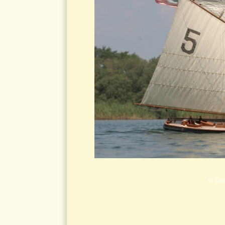
© Die