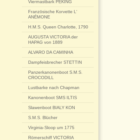
Viermastbark PEKING
Französische Korvette L‘
ANÉMONE
H.M.S. Queen Charlotte, 1790
AUGUSTA VICTORIA der
HAPAG von 1889
ALVARO DA CAMINHA
Dampfeisbrecher STETTIN
Panzerkanonenboot S.M.S.
CROCODILL
Lustbarke nach Chapman
Kanonenboot SMS ILTIS
Slawenboot BIALY KON
S.M.S. Blücher
Virginia-Sloop um 1775
Römerschiff VICTORIA