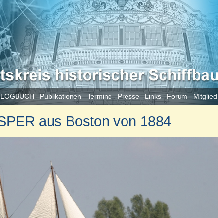
 LOGBUCH
Publikationen
Termine
Presse
Links
Forum
Mitglie
SPER aus Boston von 1884