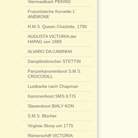
Viermastbark PEKING
Französische Korvette L‘
ANÉMONE
H.M.S. Queen Charlotte, 1790
AUGUSTA VICTORIA der
HAPAG von 1889
ALVARO DA CAMINHA
Dampfeisbrecher STETTIN
Panzerkanonenboot S.M.S.
CROCODILL
Lustbarke nach Chapman
Kanonenboot SMS ILTIS
Slawenboot BIALY KON
S.M.S. Blücher
Virginia-Sloop um 1775
Römerschiff VICTORIA