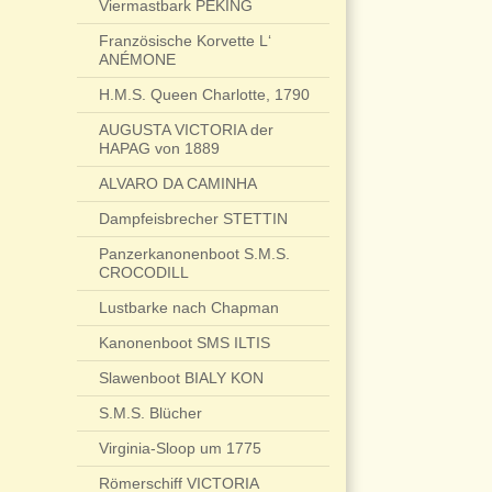
Viermastbark PEKING
Französische Korvette L‘
ANÉMONE
H.M.S. Queen Charlotte, 1790
AUGUSTA VICTORIA der
HAPAG von 1889
ALVARO DA CAMINHA
Dampfeisbrecher STETTIN
Panzerkanonenboot S.M.S.
CROCODILL
Lustbarke nach Chapman
Kanonenboot SMS ILTIS
Slawenboot BIALY KON
S.M.S. Blücher
Virginia-Sloop um 1775
Römerschiff VICTORIA