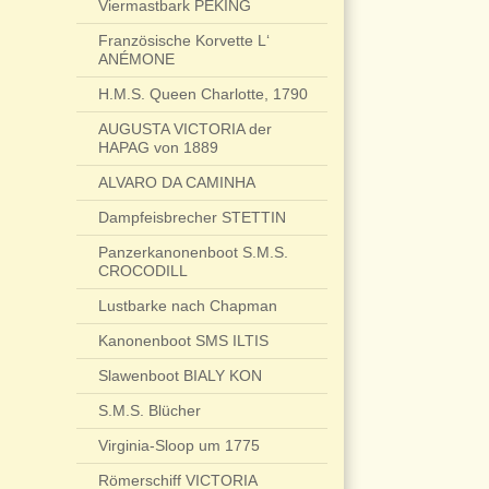
Viermastbark PEKING
Französische Korvette L‘
ANÉMONE
H.M.S. Queen Charlotte, 1790
AUGUSTA VICTORIA der
HAPAG von 1889
ALVARO DA CAMINHA
Dampfeisbrecher STETTIN
Panzerkanonenboot S.M.S.
CROCODILL
Lustbarke nach Chapman
Kanonenboot SMS ILTIS
Slawenboot BIALY KON
S.M.S. Blücher
Virginia-Sloop um 1775
Römerschiff VICTORIA