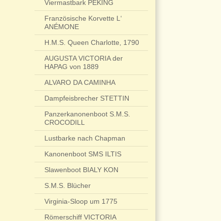
Viermastbark PEKING
Französische Korvette L‘
ANÉMONE
H.M.S. Queen Charlotte, 1790
AUGUSTA VICTORIA der
HAPAG von 1889
ALVARO DA CAMINHA
Dampfeisbrecher STETTIN
Panzerkanonenboot S.M.S.
CROCODILL
Lustbarke nach Chapman
Kanonenboot SMS ILTIS
Slawenboot BIALY KON
S.M.S. Blücher
Virginia-Sloop um 1775
Römerschiff VICTORIA