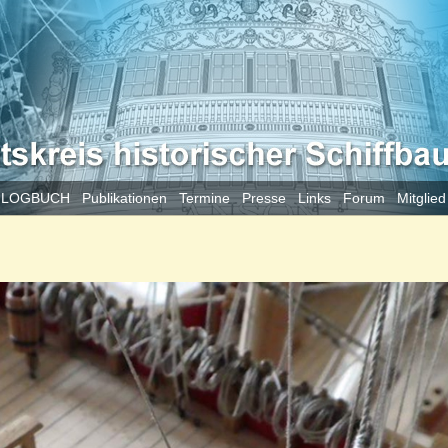
 LOGBUCH
Publikationen
Termine
Presse
Links
Forum
Mitglie