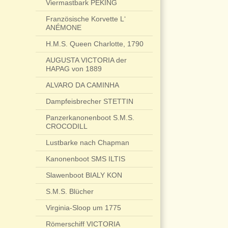
Viermastbark PEKING
Französische Korvette L‘
ANÉMONE
H.M.S. Queen Charlotte, 1790
AUGUSTA VICTORIA der
HAPAG von 1889
ALVARO DA CAMINHA
Dampfeisbrecher STETTIN
Panzerkanonenboot S.M.S.
CROCODILL
Lustbarke nach Chapman
Kanonenboot SMS ILTIS
Slawenboot BIALY KON
S.M.S. Blücher
Virginia-Sloop um 1775
Römerschiff VICTORIA