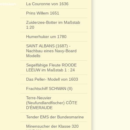
rotesken
La Couronne von 1636
Prins Willem 1651
Zuiderzee-Botter im Maßstab
1:20
Humerhuker um 1780
SAINT ALBANS (1687) -
Nachbau eines Navy-Board
Modells
Segelfähige Fleute ROODE
LEEUW im Maßstab 1 : 24
Das Peller- Modell von 1603
Frachtschiff SCHWAN (II)
Terre-Neuvier
(Neufundlandfischer) CÔTE
D’ÉMERAUDE
Tender EMS der Bundesmarine
Minensucher der Klasse 320