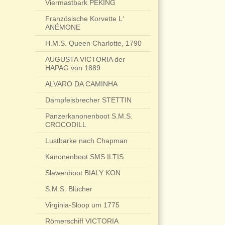
Viermastbark PEKING
Französische Korvette L‘
ANÉMONE
H.M.S. Queen Charlotte, 1790
AUGUSTA VICTORIA der
HAPAG von 1889
ALVARO DA CAMINHA
Dampfeisbrecher STETTIN
Panzerkanonenboot S.M.S.
CROCODILL
Lustbarke nach Chapman
Kanonenboot SMS ILTIS
Slawenboot BIALY KON
S.M.S. Blücher
Virginia-Sloop um 1775
Römerschiff VICTORIA