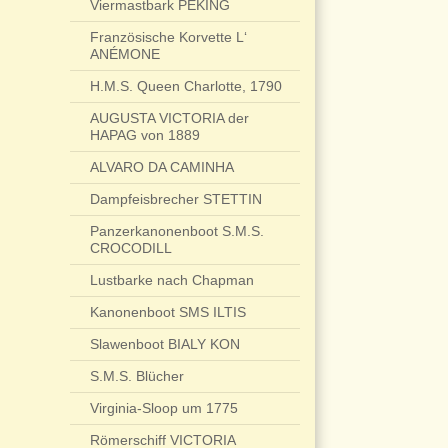
Viermastbark PEKING
Französische Korvette L‘
ANÉMONE
H.M.S. Queen Charlotte, 1790
AUGUSTA VICTORIA der
HAPAG von 1889
ALVARO DA CAMINHA
Dampfeisbrecher STETTIN
Panzerkanonenboot S.M.S.
CROCODILL
Lustbarke nach Chapman
Kanonenboot SMS ILTIS
Slawenboot BIALY KON
S.M.S. Blücher
Virginia-Sloop um 1775
Römerschiff VICTORIA