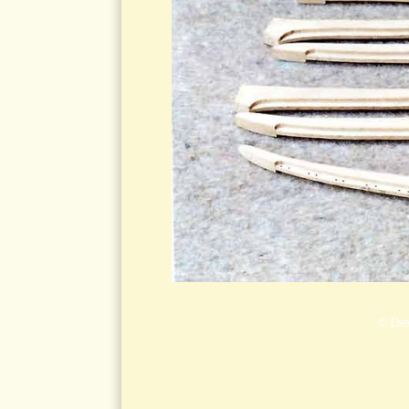
© Die