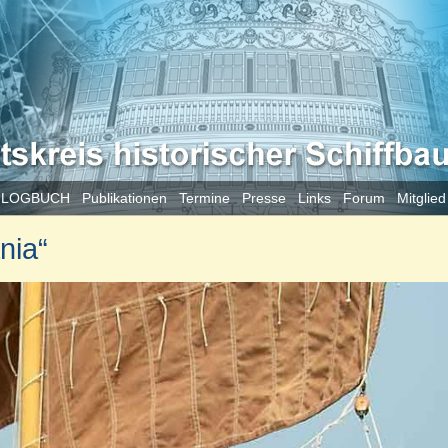
 LOGBUCH
Publikationen
Termine
Presse
Links
Forum
Mitglie
nia“