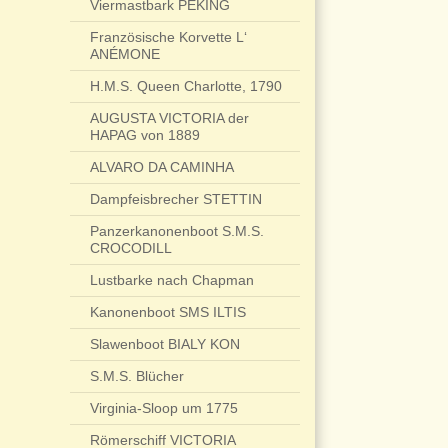
Viermastbark PEKING
Französische Korvette L‘
ANÉMONE
H.M.S. Queen Charlotte, 1790
AUGUSTA VICTORIA der
HAPAG von 1889
ALVARO DA CAMINHA
Dampfeisbrecher STETTIN
Panzerkanonenboot S.M.S.
CROCODILL
Lustbarke nach Chapman
Kanonenboot SMS ILTIS
Slawenboot BIALY KON
S.M.S. Blücher
Virginia-Sloop um 1775
Römerschiff VICTORIA