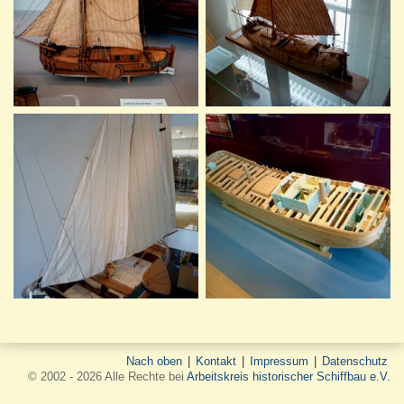
Nach oben
|
Kontakt
|
Impressum
|
Datenschutz
© 2002 - 2026 Alle Rechte bei
Arbeitskreis historischer Schiffbau e.V.