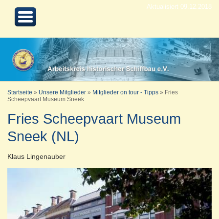
Aktualisiert 09.12.2018
Startseite
»
Unsere Mitglieder
»
Mitglieder on tour - Tipps
»
Fries
Scheepvaart Museum Sneek
Fries Scheepvaart Museum
Sneek (NL)
Klaus Lingenauber