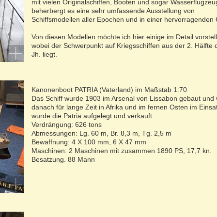
mit vielen Originalschiffen, Booten und sogar Wasserflugze
beherbergt es eine sehr umfassende Ausstellung von
Schiffsmodellen aller Epochen und in einer hervorragenden Q
Von diesen Modellen möchte ich hier einige im Detail vorstel
wobei der Schwerpunkt auf Kriegsschiffen aus der 2. Hälfte 
Jh. liegt.
Kanonenboot PATRIA (Vaterland) im Maßstab 1:70
Das Schiff wurde 1903 im Arsenal von Lissabon gebaut und
danach für lange Zeit in Afrika und im fernen Osten im Einsa
wurde die Patria aufgelegt und verkauft.
Verdrängung: 626 tons
Abmessungen: Lg. 60 m, Br. 8,3 m, Tg. 2,5 m
Bewaffnung: 4 X 100 mm, 6 X 47 mm
Maschinen: 2 Maschinen mit zusammen 1890 PS, 17,7 kn.
Besatzung. 88 Mann