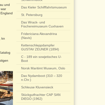
bau und
Das Kieler Schifffahrtsmuseum
 war
 England
St. Petersburg
Das Wrack- und
Fischereimuseum Cuxhaven
Fridericiana Alexandrina
(Navis)
, kn
Kettenschleppdampfer
GUSTAV ZEUNER (1894)
Katalog
C - 189 ein sowjetisches U-
stigen
Boot
Norsk Maritimt Museum, Oslo
Das Nydamboot (310 – 320
n.Chr.)
Schleuse Kluvensieck
Stückgutfrachter CAP SAN
DIEGO (1962)