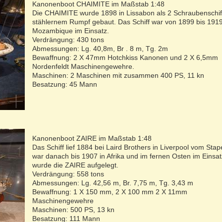
Kanonenboot CHAIMITE im Maßstab 1:48
Die CHAIMITE wurde 1898 in Lissabon als 2 Schraubenschif
stählernem Rumpf gebaut. Das Schiff war von 1899 bis 1919
Mozambique im Einsatz.
Verdrängung: 430 tons
Abmessungen: Lg. 40,8m, Br . 8 m, Tg. 2m
Bewaffnung: 2 X 47mm Hotchkiss Kanonen und 2 X 6,5mm
Nordenfeldt Maschinengewehre.
Maschinen: 2 Maschinen mit zusammen 400 PS, 11 kn
Besatzung: 45 Mann
Kanonenboot ZAIRE im Maßstab 1:48
Das Schiff lief 1884 bei Laird Brothers in Liverpool vom Stap
war danach bis 1907 in Afrika und im fernen Osten im Einsa
wurde die ZAIRE aufgelegt.
Verdrängung: 558 tons
Abmessungen: Lg. 42,56 m, Br. 7,75 m, Tg. 3,43 m
Bewaffnung: 1 X 150 mm, 2 X 100 mm 2 X 11mm
Maschinengewehre
Maschinen: 500 PS, 13 kn
Besatzung: 111 Mann