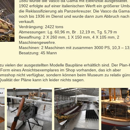
1880 wurde die Vasco da Gama mit Elekrizität ausgestattet.
1902 erfolgte auf einer italienischen Werft ein größerer Um
die Reklassifizierung als Panzerkreuzer. Die Vasco da Gama
noch bis 1936 im Dienst und wurde dann zum Abbruch nach
verkauft.
Verdrängung: 2422 tons
Abmessungen: Lg. 60,96 m, Br . 12,19 m, Tg. 5,79 m
Bewaffnung: 2 X 260 mm, 1 X 150 mm, 4 X 105 mm, 2
Maschinengewehre.
Maschinen: 2 Maschinen mit zusammen 3000 PS, 10,3 – 13
Besatzung: 45 Mann
zu vielen der ausgestellten Modelle Baupläne erhältlich sind. Der Plan-
n Form eines Ansichtsexemplares im Shop vorhanden, das ich aber
eumsshop nicht verfügbar, sondern können beim Museum zu relativ gün
ualität der Pläne kann ich leider nichts sagen.