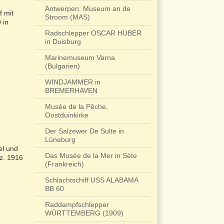
Antwerpen: Museum an de
f mit
Stroom (MAS)
 in
Radschlepper OSCAR HUBER
in Duisburg
Marinemuseum Varna
(Bulgarien)
WINDJAMMER in
BREMERHAVEN
Musée de la Pêche,
Oostduinkirke
Der Salzewer De Sulte in
Lüneburg
el und
Das Musée de la Mer in Sète
tz. 1916
(Frankreich)
Schlachtschiff USS ALABAMA
BB 60
Raddampfschlepper
WÜRTTEMBERG (1909)