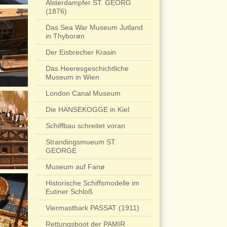
Alsterdampfer ST. GEORG
(1876)
Das Sea War Museum Jutland
in Thyborøn
Der Eisbrecher Krasin
Das Heeresgeschichtliche
Museum in Wien
London Canal Museum
Die HANSEKOGGE in Kiel
Schiffbau schreitet voran
Strandingsmueum ST.
GEORGE
Museum auf Fanø
Historische Schiffsmodelle im
Eutiner Schloß
Viermastbark PASSAT (1911)
Rettungsboot der PAMIR