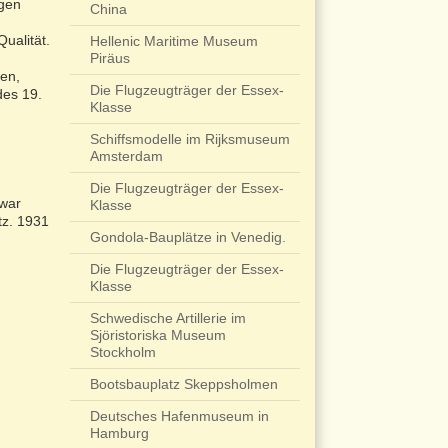
ugen
China
ualität.
Hellenic Maritime Museum
Piräus
len,
Die Flugzeugträger der Essex-
des 19.
Klasse
Schiffsmodelle im Rijksmuseum
Amsterdam
Die Flugzeugträger der Essex-
 war
Klasse
tz. 1931
Gondola-Bauplätze in Venedig.
Die Flugzeugträger der Essex-
Klasse
Schwedische Artillerie im
Sjöristoriska Museum
Stockholm
Bootsbauplatz Skeppsholmen
Deutsches Hafenmuseum in
Hamburg