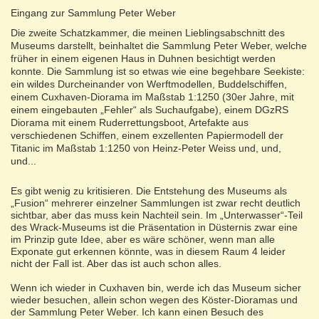
Eingang zur Sammlung Peter Weber
Die zweite Schatzkammer, die meinen Lieblingsabschnitt des
Museums darstellt, beinhaltet die Sammlung Peter Weber, welche
früher in einem eigenen Haus in Duhnen besichtigt werden
konnte. Die Sammlung ist so etwas wie eine begehbare Seekiste:
ein wildes Durcheinander von Werftmodellen, Buddelschiffen,
einem Cuxhaven-Diorama im Maßstab 1:1250 (30er Jahre, mit
einem eingebauten „Fehler“ als Suchaufgabe), einem DGzRS
Diorama mit einem Ruderrettungsboot, Artefakte aus
verschiedenen Schiffen, einem exzellenten Papiermodell der
Titanic im Maßstab 1:1250 von Heinz-Peter Weiss und, und,
und...
Es gibt wenig zu kritisieren. Die Entstehung des Museums als
„Fusion“ mehrerer einzelner Sammlungen ist zwar recht deutlich
sichtbar, aber das muss kein Nachteil sein. Im „Unterwasser“-Teil
des Wrack-Museums ist die Präsentation in Düsternis zwar eine
im Prinzip gute Idee, aber es wäre schöner, wenn man alle
Exponate gut erkennen könnte, was in diesem Raum 4 leider
nicht der Fall ist. Aber das ist auch schon alles.
Wenn ich wieder in Cuxhaven bin, werde ich das Museum sicher
wieder besuchen, allein schon wegen des Köster-Dioramas und
der Sammlung Peter Weber. Ich kann einen Besuch des