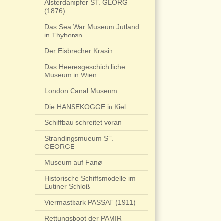
Alsterdampfer ST. GEORG
(1876)
Das Sea War Museum Jutland
in Thyborøn
Der Eisbrecher Krasin
Das Heeresgeschichtliche
Museum in Wien
London Canal Museum
Die HANSEKOGGE in Kiel
Schiffbau schreitet voran
Strandingsmueum ST.
GEORGE
Museum auf Fanø
Historische Schiffsmodelle im
Eutiner Schloß
Viermastbark PASSAT (1911)
Rettungsboot der PAMIR