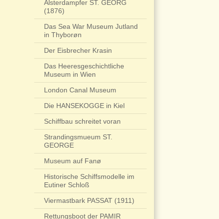
Alsterdampfer ST. GEORG
(1876)
Das Sea War Museum Jutland
in Thyborøn
Der Eisbrecher Krasin
Das Heeresgeschichtliche
Museum in Wien
London Canal Museum
Die HANSEKOGGE in Kiel
Schiffbau schreitet voran
Strandingsmueum ST.
GEORGE
Museum auf Fanø
Historische Schiffsmodelle im
Eutiner Schloß
Viermastbark PASSAT (1911)
Rettungsboot der PAMIR