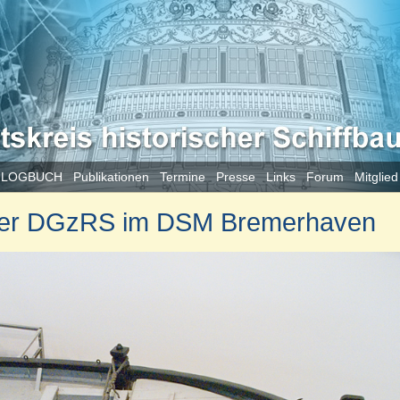
 LOGBUCH
Publikationen
Termine
Presse
Links
Forum
Mitglie
 der DGzRS im DSM Bremerhaven