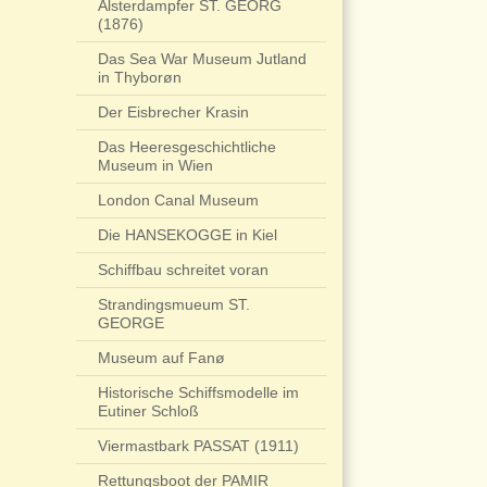
Alsterdampfer ST. GEORG
(1876)
Das Sea War Museum Jutland
in Thyborøn
Der Eisbrecher Krasin
Das Heeresgeschichtliche
Museum in Wien
London Canal Museum
Die HANSEKOGGE in Kiel
Schiffbau schreitet voran
Strandingsmueum ST.
GEORGE
Museum auf Fanø
Historische Schiffsmodelle im
Eutiner Schloß
Viermastbark PASSAT (1911)
Rettungsboot der PAMIR