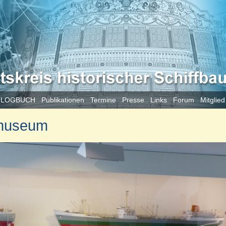
 LOGBUCH
Publikationen
Termine
Presse
Links
Forum
Mitglie
smuseum