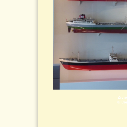
Zivi
© Die