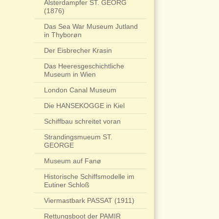
Alsterdampfer ST. GEORG
(1876)
Das Sea War Museum Jutland
in Thyborøn
Der Eisbrecher Krasin
Das Heeresgeschichtliche
Museum in Wien
London Canal Museum
Die HANSEKOGGE in Kiel
Schiffbau schreitet voran
Strandingsmueum ST.
GEORGE
Museum auf Fanø
Historische Schiffsmodelle im
Eutiner Schloß
Viermastbark PASSAT (1911)
Rettungsboot der PAMIR