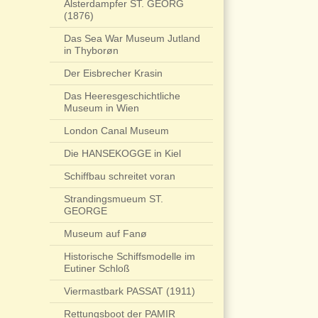
Alsterdampfer ST. GEORG
(1876)
Das Sea War Museum Jutland
in Thyborøn
Der Eisbrecher Krasin
Das Heeresgeschichtliche
Museum in Wien
London Canal Museum
Die HANSEKOGGE in Kiel
Schiffbau schreitet voran
Strandingsmueum ST.
GEORGE
Museum auf Fanø
Historische Schiffsmodelle im
Eutiner Schloß
Viermastbark PASSAT (1911)
Rettungsboot der PAMIR