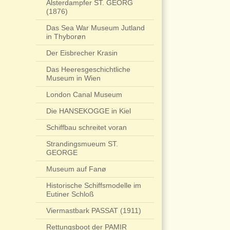
Alsterdampfer ST. GEORG
(1876)
Das Sea War Museum Jutland
in Thyborøn
Der Eisbrecher Krasin
Das Heeresgeschichtliche
Museum in Wien
London Canal Museum
Die HANSEKOGGE in Kiel
Schiffbau schreitet voran
Strandingsmueum ST.
GEORGE
Museum auf Fanø
Historische Schiffsmodelle im
Eutiner Schloß
Viermastbark PASSAT (1911)
Rettungsboot der PAMIR