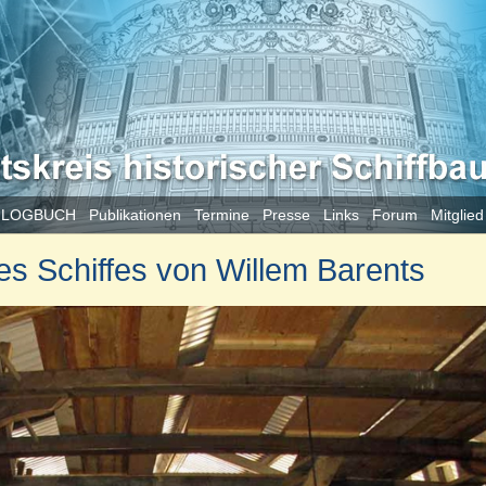
 LOGBUCH
Publikationen
Termine
Presse
Links
Forum
Mitglie
 Schiffes von Willem Barents