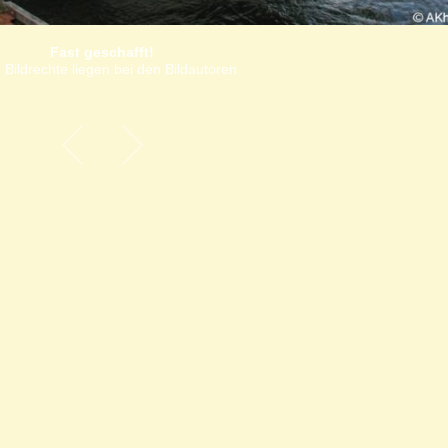
Fast geschafft!
 Bildrechte liegen bei den Bildautoren