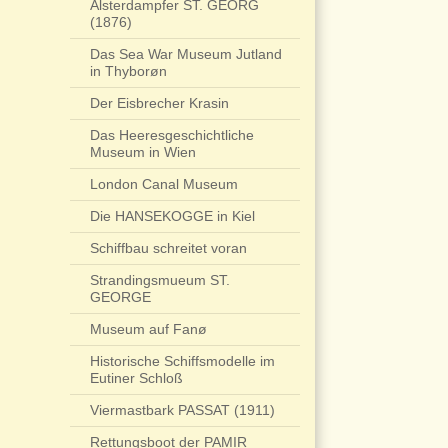
Alsterdampfer ST. GEORG
(1876)
Das Sea War Museum Jutland
in Thyborøn
Der Eisbrecher Krasin
Das Heeresgeschichtliche
Museum in Wien
London Canal Museum
Die HANSEKOGGE in Kiel
Schiffbau schreitet voran
Strandingsmueum ST.
GEORGE
Museum auf Fanø
Historische Schiffsmodelle im
Eutiner Schloß
Viermastbark PASSAT (1911)
Rettungsboot der PAMIR