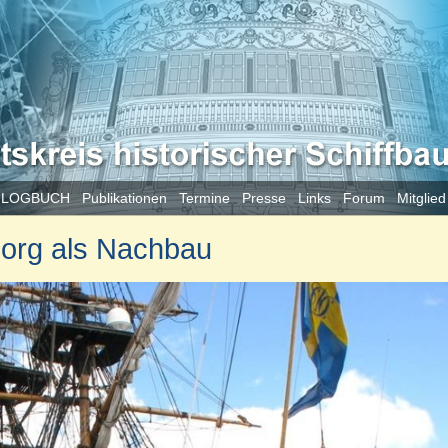
 LOGBUCH
Publikationen
Termine
Presse
Links
Forum
Mitglie
borg als Nachbau