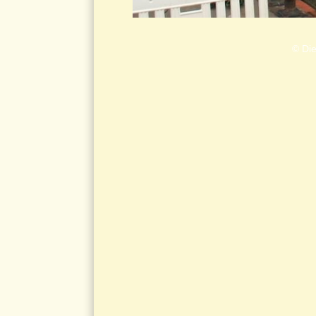
© Die