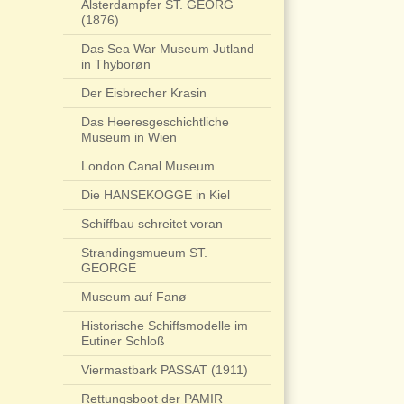
Alsterdampfer ST. GEORG
(1876)
Das Sea War Museum Jutland
in Thyborøn
Der Eisbrecher Krasin
Das Heeresgeschichtliche
Museum in Wien
London Canal Museum
Die HANSEKOGGE in Kiel
Schiffbau schreitet voran
Strandingsmueum ST.
GEORGE
Museum auf Fanø
Historische Schiffsmodelle im
Eutiner Schloß
Viermastbark PASSAT (1911)
Rettungsboot der PAMIR