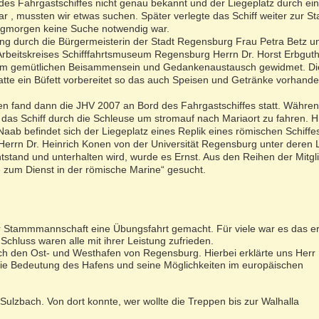
des Fahrgastschiffes nicht genau bekannt und der Liegeplatz durch ei
r , mussten wir etwas suchen. Später verlegte das Schiff weiter zur Sta
gmorgen keine Suche notwendig war.
g durch die Bürgermeisterin der Stadt Regensburg Frau Petra Betz 
Arbeitskreises Schifffahrtsmuseum Regensburg Herrn Dr. Horst Erbguth
dem gemütlichen Beisammensein und Gedankenaustausch gewidmet. D
tte ein Büfett vorbereitet so das auch Speisen und Getränke vorhand
fand dann die JHV 2007 an Bord des Fahrgastschiffes statt. Währen
das Schiff durch die Schleuse um stromauf nach Mariaort zu fahren. H
aab befindet sich der Liegeplatz eines Replik eines römischen Schiffe
errn Dr. Heinrich Konen von der Universität Regensburg unter deren 
stand und unterhalten wird, wurde es Ernst. Aus den Reihen der Mitgl
e zum Dienst in der römische Marine“ gesucht.
r Stammmannschaft eine Übungsfahrt gemacht. Für viele war es das er
chluss waren alle mit ihrer Leistung zufrieden.
auch den Ost- und Westhafen von Regensburg. Hierbei erklärte uns Her
ie Bedeutung des Hafens und seine Möglichkeiten im europäischen
Sulzbach. Von dort konnte, wer wollte die Treppen bis zur Walhalla