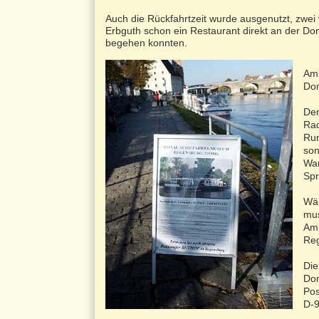
Auch die Rückfahrtzeit wurde ausgenutzt, zwei
Erbguth schon ein Restaurant direkt an der Do
begehen konnten.
Am 
Don
Der
Rad
Run
son
War
Spr
Wäh
mus
Am 
Reg
Die
Don
Pos
D-