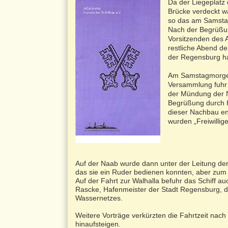
Da der Liegeplatz 
Brücke verdeckt wa
so das am Samsta
Nach der Begrüßun
Vorsitzenden des 
restliche Abend 
der Regensburg ha
Am Samstagmorgen 
Versammlung fuhr 
der Mündung der N
Begrüßung durch H
dieser Nachbau ent
wurden „Freiwillig
Auf der Naab wurde dann unter der Leitung de
das sie ein Ruder bedienen konnten, aber zum S
Auf der Fahrt zur Walhalla befuhr das Schiff 
Rascke, Hafenmeister der Stadt Regensburg, d
Wassernetzes.
Weitere Vorträge verkürzten die Fahrtzeit nach 
hinaufsteigen.