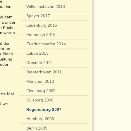
ne
dt hin,
Wilhelmshaven 2018
Speyer 2017
und dem
 war der
Lauenburg 2016
ie Küche
en waren.
Emmerich 2015
d der
Friedrichshafen 2014
ier an
Laboe 2013
s. Nach
Leitung
Dresden 2012
ieder
Bremerhaven 2011
München 2010
Flensburg 2009
ste Mal
Duisburg 2008
r Uwe
Regensburg 2007
Hamburg 2006
Berlin 2005