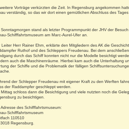
 weitere Vorträge verkürzten die Zeit. In Regensburg angekommen hatt
nau verständig, so das wir dort einen gemütlichen Abschluss des Tages
Sonntagmorgen stand als letzter Programmpunkt der JHV der Besuch
au-Schifffahrtsmuseum am Marc-Aurel-Ufer an.
 Leiter Herr Rainer Ehm, erklärte den Mitgliedern des AK die Geschich
dampfer Ruthof und des Schleppers Freudenau. Bei dem anschließe
dgang durch das Schiff konnten nicht nur die Modelle besichtigt werd
dern auch die Maschinenräume. Hierbei kam auch die Unterhaltung u
tung der Schiffe und die Problematik der fälligen Schiffsuntersuchunge
ache.
rend der Schlepper Freudenau mit eigener Kraft zu den Werften fahr
s der Raddampfer geschleppt werden.
Mittag schloss dann die Besichtigung und viele nutzten noch die Gele
ensburg zu besichtigen.
 Adresse des Schifffahrtsmuseum:
au-Schifffahrtsmuseum
tfach 110510
93018 Regensburg.