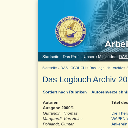
Startseite
Das Profil
Unsere Mitglieder
DAS
Startseite
»
DAS LOGBUCH
»
Das Logbuch - Archiv
»
2
Das Logbuch Archiv 20
Sortiert nach Rubriken
Autorenverzeichni
Autoren
Titel de
Ausgabe 2000/1
Guttandin, Thomas
Die Thera
Marquardt, Karl Heinz
WAPEN V
Pohlandt, Günter
Ankerein