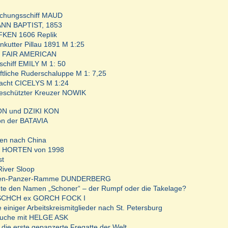
schungsschiff MAUD
NN BAPTIST, 1853
FKEN 1606 Replik
kutter Pillau 1891 M 1:25
gg FAIR AMERICAN
schiff EMILY M 1: 50
ftliche Ruderschaluppe M 1: 7,25
acht CICELYS M 1:24
geschützter Kreuzer NOWIK
ON und DZIKI KON
n der BATAVIA
en nach China
ht HORTEN von 1998
st
iver Sloop
ben-Panzer-Ramme DUNDERBERG
te den Namen „Schoner“ – der Rumpf oder die Takelage?
SCHCH ex GORCH FOCK I
 einiger Arbeitskreismitglieder nach St. Petersburg
suche mit HELGE ASK
die erste gepanzerte Fregatte der Welt