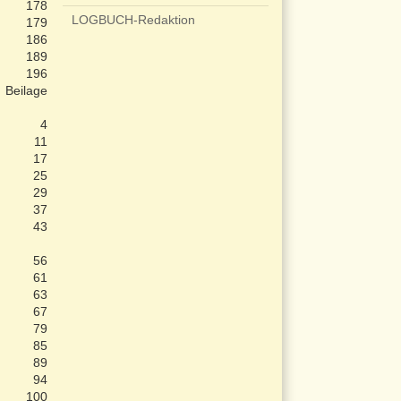
178
LOGBUCH-Redaktion
179
186
189
196
Beilage
4
11
17
25
29
37
43
56
61
63
67
79
85
89
94
100