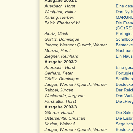
Ausgabe 2003/1
Auerbach, Horst
Eine ges
Westphal, Volker
Das Nyda
Karting, Herbert
MARGRETH
Falck, Eberhard W.
Die Fran
(DGzRS)
Alertz, Ulrich
Portugies
Görlitz, Dominique
Schilfboo
Jaeger, Werner / Quurck, Werner
Bestecke 
Menzel, Horst
Nachbau
Ziegner, Reinhard
Ein Naust
Ausgabe 2003/2
Auerbach, Horst
Eine ges
Gerhard, Peter
Portugies
Görlitz, Dominique
Schilfboo
Jaeger, Werner / Quurck, Werner
Bestecke 
Rabbel, Jürgen
Der Reic
Wackerode, Jarg van
Das Wal
Parchatka, Horst
Die „Fli
Ausgabe 2003/3
Göhren, Harald
Die Sakol
Ostersehlte, Christian
Die Eisbr
Kozian, Walter A.
Segelsc
Jaeger, Werner / Quurck, Werner
Bestecke 