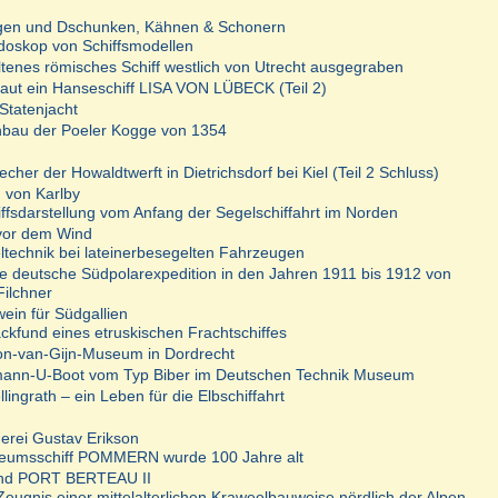
gen und Dschunken, Kähnen & Schonern
idoskop von Schiffsmodellen
ltenes römisches Schiff westlich von Utrecht ausgegraben
aut ein Hanseschiff LISA VON LÜBECK (Teil 2)
Statenjacht
bau der Poeler Kogge von 1354
echer der Howaldtwerft in Dietrichsdorf bei Kiel (Teil 2 Schluss)
n von Karlby
iffsdarstellung vom Anfang der Segelschiffahrt im Norden
vor dem Wind
ltechnik bei lateinerbesegelten Fahrzeugen
te deutsche Südpolarexpedition in den Jahren 1911 bis 1912 von
Filchner
ein für Südgallien
kfund eines etruskischen Frachtschiffes
n-van-Gijn-Museum in Dordrecht
ann-U-Boot vom Typ Biber im Deutschen Technik Museum
lingrath – ein Leben für die Elbschiffahrt
erei Gustav Erikson
eumsschiff POMMERN wurde 100 Jahre alt
und PORT BERTEAU II
Zeugnis einer mittelalterlichen Kraweelbauweise nördlich der Alpen