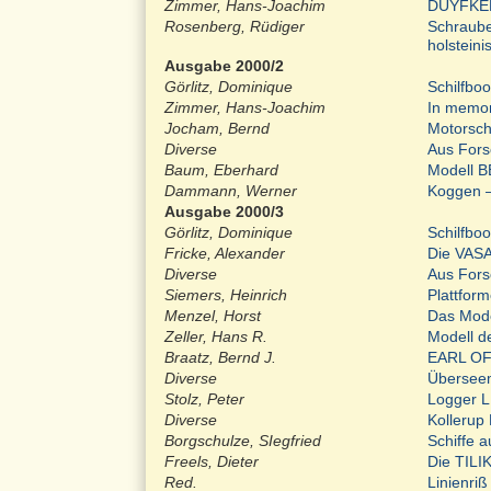
Zimmer, Hans-Joachim
DUYFKEN,
Rosenberg, Rüdiger
Schraube
holsteinis
Ausgabe 2000/2
Görlitz, Dominique
Schilfbo
Zimmer, Hans-Joachim
In memor
Jocham, Bernd
Motorsch
Diverse
Aus For
Baum, Eberhard
Modell 
Dammann, Werner
Koggen –
Ausgabe 2000/3
Görlitz, Dominique
Schilfbo
Fricke, Alexander
Die VASA
Diverse
Aus For
Siemers, Heinrich
Plattform
Menzel, Horst
Das Mode
Zeller, Hans R.
Modell d
Braatz, Bernd J.
EARL OF
Diverse
Überseem
Stolz, Peter
Logger 
Diverse
Kollerup
Borgschulze, SIegfried
Schiffe a
Freels, Dieter
Die TILI
Red.
Linienri