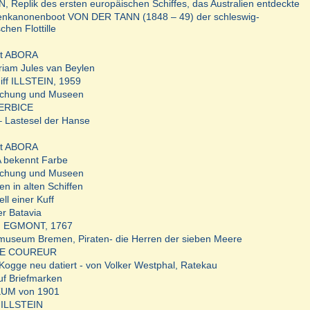
 Replik des ersten europäischen Schiffes, das Australien entdeckte
nkanonenboot VON DER TANN (1848 – 49) der schleswig-
chen Flottille
ot ABORA
iam Jules van Beylen
iff ILLSTEIN, 1959
schung und Museen
BERBICE
 Lastesel der Hanse
ot ABORA
 bekennt Farbe
schung und Museen
en in alten Schiffen
ll einer Kuff
er Batavia
 EGMONT, 1767
useum Bremen, Piraten- die Herren der sieben Meere
LE COUREUR
 Kogge neu datiert - von Volker Westphal, Ratekau
uf Briefmarken
KUM von 1901
ß ILLSTEIN