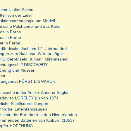
imnis alter Stiche
tter von der Eider
uktionsarchäologie am Modell
dische Pelzhandel und das Kanu
tos in Farbe
tos in Farbe
der in Farbe
erländische Jacht im 17. Jahrhundert
ngen zum Buch von Werner Jäger
 Gilbert-Inseln (Kiribati, Mikronesien)
schungsschiff DISCOVERY
schung und Museen
oot
ttungsboot FÜRST BISMARCK
ensuche in der Antike: Annona-Segler
adaviso LORELEY (II) von 1871
erliche Schiffsdarstellungen
hnik bei Lateinfahrzeugen
hichte der Börtefahrt in den Niederlanden
immenden Batterien von Kinburn (1855)
mpfer HOFFNUNG