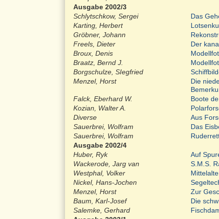
Ausgabe 2002/3
Schlytschkow, Sergei
Das Gehe
Karting, Herbert
Lotsenku
Gröbner, Johann
Rekonstr
Freels, Dieter
Der kana
Broux, Denis
Modellfo
Braatz, Bernd J.
Modellfo
Borgschulze, SIegfried
Schiffbil
Menzel, Horst
Die nied
Bemerku
Falck, Eberhard W.
Boote der
Kozian, Walter A.
Polarfor
Diverse
Aus For
Sauerbrei, Wolfram
Das Eisb
Sauerbrei, Wolfram
Ruderre
Ausgabe 2002/4
Huber, Ryk
Auf Spur
Wackerode, Jarg van
S.M.S. R
Westphal, Volker
Mittelalt
Nickel, Hans-Jochen
Segeltec
Menzel, Horst
Zur Gesc
Baum, Karl-Josef
Die schw
Salemke, Gerhard
Fischda