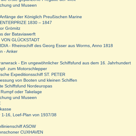
schung und Museen
 Anfänge der Königlich Preußischen Marine
 ENTERPRIZE 1830 – 1847
or Grömitz
s der Bataviawerft
 VON GLÜCKSTADT
A - Rheinschiff des Georg Esser aus Worms, Anno 1818
n - Anker
anwrack - Ein ungewöhnlicher Schiffsfund aus dem 16. Jahrhundert
pf- zum Motorschlepper
ische Expeditionsschiff ST. PETER
essung von Booten und kleinen Schiffen
te Schiffsfund Nordeuropas
 Rumpf oder Takelage
schung und Museen
E
rkasse
r 1-16, Loef-Plan von 1937/38
llinienschiff ASOW
senschoner CUXHAVEN