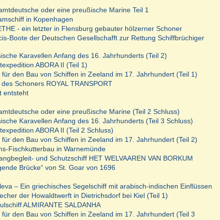
amtdeutsche oder eine preußische Marine Teil 1
mschiff in Kopenhagen
E - ein letzter in Flensburg gebauter hölzerner Schoner
cis-Boote der Deutschen Gesellschafft zur Rettung Schiffbrüchiger
ische Karavellen Anfang des 16. Jahrhunderts (Teil 2)
texpedition ABORA II (Teil 1)
für den Bau von Schiffen in Zeeland im 17. Jahrhundert (Teil 1)
 des Schoners ROYAL TRANSPORT
 entsteht
amtdeutsche oder eine preußische Marine (Teil 2 Schluss)
ische Karavellen Anfang des 16. Jahrhunderts (Teil 3 Schluss)
texpedition ABORA II (Teil 2 Schluss)
für den Bau von Schiffen in Zeeland im 17. Jahrhundert (Teil 2)
hs-Fischkutterbau in Warnemünde
fangbegleit- und Schutzschiff HET WELVAAREN VAN BORKUM
egende Brücke“ von St. Goar von 1696
eva – Ein griechisches Segelschiff mit arabisch-indischen Einflüssen
echer der Howaldtwerft in Dietrichsdorf bei Kiel (Teil 1)
hulschiff ALMIRANTE SALDANHA
für den Bau von Schiffen in Zeeland im 17. Jahrhundert (Teil 3