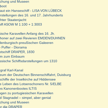
schung und Museen
boot
aut ein Hanseschiff - LISA VON LÜBECK
arstellungen des 16. und 17. Jahrhunderts
hter Staatenjacht
hiff ASOW M 1:100 + 1:3003
sische Karavellen Anfang des 16. Jh.
choner auf zwei Revieren EMDEN/DUHNEN
denburgisch-preußischen Galeeren
e Puffer - Diorama
etschiff DRAPER, 1830
m zum Einbaum
ssische Schiffsdarstellungen um 1310
graf Karl-Kanal
um der Deutschen Binnenschiffahrt, Duisburg
schiffe der Inselkirche auf Hiddensee
e Leben des Lotsenschoners Nr. 5/ELBE
es Kanonenbootes ILTIS
gen zu portugiesischen Karavellen
d Stagnadel – simpel, aber genial
schung und Museen
er die DRAPER