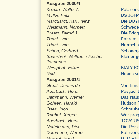
Ausgabe 2000/4
Kozian, Walter A.
Polarfor
Müller, Fritz
DS JOHA
Marquardt, Karl Heinz
Die DUY
Weismann, Norbert
Schweden
Braatz, Bernd J.
Die Bri
Trtanj, Ivan
Fahrgast
Trtanj, Ivan
Herrscha
Schön, Gerhard
Schonerj
Sauerbrei, Wolfram / Fischer,
Kleiner 
Johannes
Westphal, Volker
BIALY K
Red.
Neues vo
Ausgabe 2001/1
Graaf, Dennis de
Von Emd
Auerbach, Horst
Postjac
Dammann, Werner
Das Nau
Göhren, Harald
Hudson R
Oses, Ingo
Schrau
Rabbel, Jürgen
Wer präg
Auerbach, Horst
TOVARI
Nottelmann, Dirk
Die Reise
Dammann, Werner
Fahrver
Menzel, Horst
GLOIRE, 