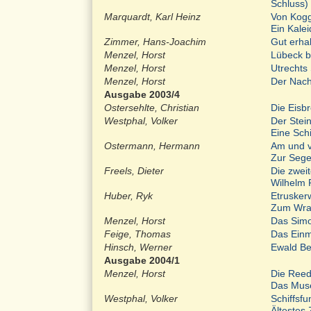
Schluss)
Marquardt, Karl Heinz
Von Kog
Ein Kale
Zimmer, Hans-Joachim
Gut erha
Menzel, Horst
Lübeck b
Menzel, Horst
Utrechts 
Menzel, Horst
Der Nach
Ausgabe 2003/4
Ostersehlte, Christian
Die Eisbr
Westphal, Volker
Der Stei
Eine Sch
Ostermann, Hermann
Am und 
Zur Sege
Freels, Dieter
Die zwei
Wilhelm 
Huber, Ryk
Etruskerw
Zum Wrac
Menzel, Horst
Das Simo
Feige, Thomas
Das Einm
Hinsch, Werner
Ewald Bel
Ausgabe 2004/1
Menzel, Horst
Die Reed
Das Mus
Westphal, Volker
Schiffsf
Ältestes 