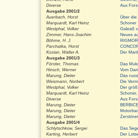
Diverse
Aus For
Ausgabe 2001/2
Auerbach, Horst
Über die
Marquardt, Karl Heinz
Schoner
Westphal, Volker
Galeaß v
Zimmer, Hans-Joachim
Neues au
Böhme, H. J.
RIGMOR
Parchatka, Horst
CONCORDI
Kozian, Walter A.
Der Marti
Ausgabe 2001/3
Förster, Thomas
Das Mukr
Hinsch, Werner
Vom Dam
Marung, Dieter
Das russ
Weismann, Norbert
Die Verm
Westphal, Volker
Der größ
Marquardt, Karl Heinz
Schoner,
Diverse
Aus For
Marung, Dieter
BERBIC
Marung, Dieter
Motorba
Marung, Dieter
Zerstöre
Ausgabe 2001/4
Schlytschkow, Sergei
Das Sege
Karting, Herbert
Der Lot