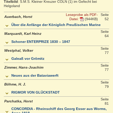
Titelbild
: S.M.S. Kleiner Kreuzer CÖLN (1) im Gefecht bei
Helgoland
Leseprobe als PDF-
Seite
Auerbach, Horst
Datei:
(944KB)
52
Über die Anfänge der Königlich Preußischen Marine
Seite
Marquardt, Karl Heinz
64
Schoner ENTERPRIZE 1830 – 1847
Seite
Westphal, Volker
77
Galeaß vor Grömitz
Seite
Zimmer, Hans-Joachim
77
Neues aus der Bataviawerft
Seite
Böhme, H. J.
79
RIGMOR VON GLÜCKSTADT
Seite
Parchatka, Horst
81
CONCORDIA - Rheinschiff des Georg Esser aus Worms,
Anno 1818