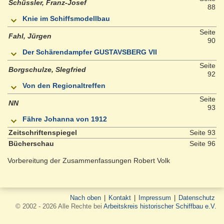
Schüssler, Franz-Josef
88
Knie im Schiffsmodellbau
Seite
Fahl, Jürgen
90
Der Schärendampfer GUSTAVSBERG VII
Seite
Borgschulze, SIegfried
92
Von den Regionaltreffen
Seite
NN
93
Fähre Johanna von 1912
Zeitschriftenspiegel
Seite 93
Bücherschau
Seite 96
Vorbereitung der Zusammenfassungen Robert Volk
Nach oben
|
Kontakt
|
Impressum
|
Datenschutz
© 2002 - 2026 Alle Rechte bei
Arbeitskreis historischer Schiffbau e.V.