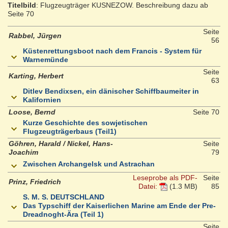
Titelbild
: Flugzeugträger KUSNEZOW. Beschreibung dazu ab
Seite 70
Seite
Rabbel, Jürgen
56
Küstenrettungsboot nach dem Francis - System für
Warnemünde
Seite
Karting, Herbert
63
Ditlev Bendixsen, ein dänischer Schiffbaumeiter in
Kalifornien
Loose, Bernd
Seite 70
Kurze Geschichte des sowjetischen
Flugzeugträgerbaus (Teil1)
Göhren, Harald / Nickel, Hans-
Seite
Joachim
79
Zwischen Archangelsk und Astrachan
Leseprobe als PDF-
Seite
Prinz, Friedrich
Datei:
(1.3 MB)
85
S. M. S. DEUTSCHLAND
Das Typschiff der Kaiserlichen Marine am Ende der Pre-
Dreadnoght-Ära (Teil 1)
Seite