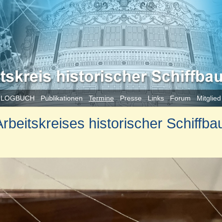
 LOGBUCH
Publikationen
Termine
Presse
Links
Forum
Mitglie
beitskreises historischer Schiffba