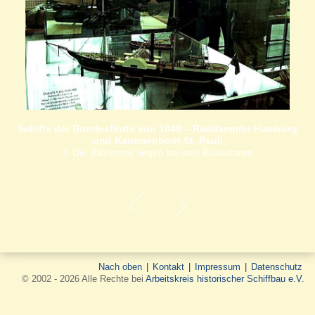
Schiffe der Bundesflotte von 1848 – Raddampfer Hamburg
und Kanonenboot St. Pauli
© Die Bildrechte liegen bei den Bildautoren
Nach oben
|
Kontakt
|
Impressum
|
Datenschutz
© 2002 - 2026 Alle Rechte bei
Arbeitskreis historischer Schiffbau e.V.