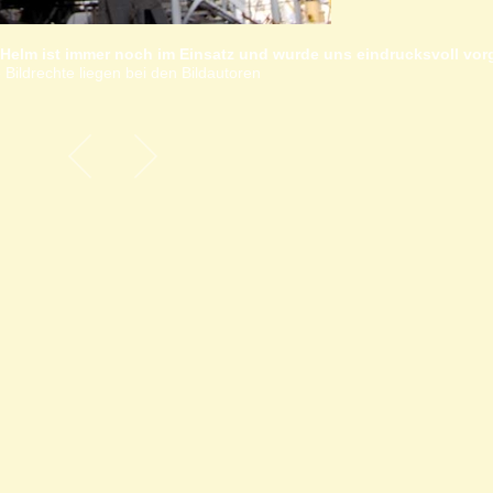
Helm ist immer noch im Einsatz und wurde uns eindrucksvoll vor
 Bildrechte liegen bei den Bildautoren