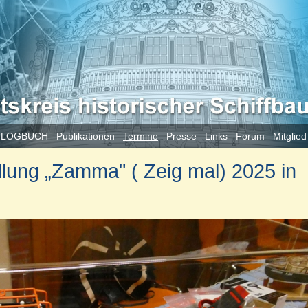
 LOGBUCH
Publikationen
Termine
Presse
Links
Forum
Mitglie
ellung „Zamma" ( Zeig mal) 2025 in