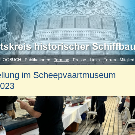
 LOGBUCH
Publikationen
Termine
Presse
Links
Forum
Mitglie
ellung im Scheepvaartmuseum
2023