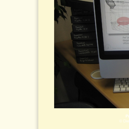
P
© Die