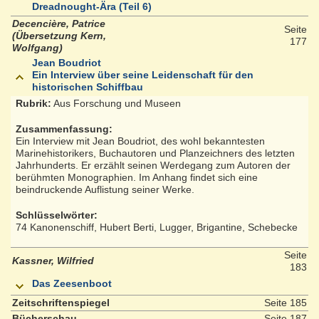
Dreadnought-Ära (Teil 6)
Decencière, Patrice
Seite
(Übersetzung Kern,
177
Wolfgang)
Jean Boudriot
Ein Interview über seine Leidenschaft für den
historischen Schiffbau
Rubrik:
Aus Forschung und Museen
Zusammenfassung:
Ein Interview mit Jean Boudriot, des wohl bekanntesten
Marinehistorikers, Buchautoren und Planzeichners des letzten
Jahrhunderts. Er erzählt seinen Werdegang zum Autoren der
berühmten Monographien. Im Anhang findet sich eine
beindruckende Auflistung seiner Werke.
Schlüsselwörter:
74 Kanonenschiff, Hubert Berti, Lugger, Brigantine, Schebecke
Seite
Kassner, Wilfried
183
Das Zeesenboot
Zeitschriftenspiegel
Seite 185
Bücherschau
Seite 187