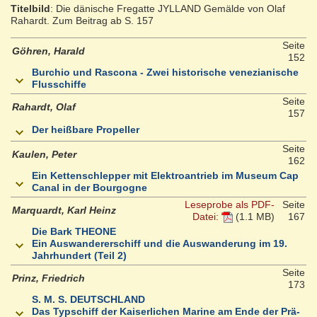
Titelbild
: Die dänische Fregatte JYLLAND Gemälde von Olaf
Rahardt. Zum Beitrag ab S. 157
Seite
Göhren, Harald
152
Burchio und Rascona - Zwei historische venezianische
Flusschiffe
Seite
Rahardt, Olaf
157
Der heißbare Propeller
Seite
Kaulen, Peter
162
Ein Kettenschlepper mit Elektroantrieb im Museum Cap
Canal in der Bourgogne
Leseprobe als PDF-
Seite
Marquardt, Karl Heinz
Datei:
(1.1 MB)
167
Die Bark THEONE
Ein Auswandererschiff und die Auswanderung im 19.
Jahrhundert (Teil 2)
Seite
Prinz, Friedrich
173
S. M. S. DEUTSCHLAND
Das Typschiff der Kaiserlichen Marine am Ende der Prä-