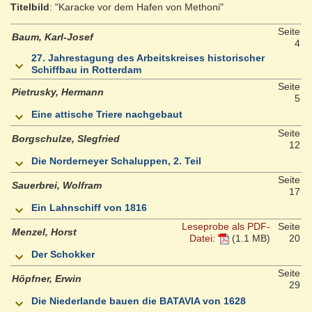
Titelbild
: "Karacke vor dem Hafen von Methoni"
Seite
Baum, Karl-Josef
4
27. Jahrestagung des Arbeitskreises historischer
Schiffbau in Rotterdam
Seite
Pietrusky, Hermann
5
Eine attische Triere nachgebaut
Seite
Borgschulze, SIegfried
12
Die Norderneyer Schaluppen, 2. Teil
Seite
Sauerbrei, Wolfram
17
Ein Lahnschiff von 1816
Leseprobe als PDF-
Seite
Menzel, Horst
Datei:
(1.1 MB)
20
Der Schokker
Seite
Höpfner, Erwin
29
Die Niederlande bauen die BATAVIA von 1628