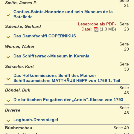
Seite
Smith, James P.
21
Conflas-Sainte-Honorine und sein Museum de la
Batellerie
Leseprobe als PDF-
Seite
Salemke, Gerhard
Datei:
(1.0 MB)
23
Das Dampfschiff COPERNIKUS
Seite
Werner, Walter
29
Das Schiffswrack-Museum in Kyrenia
Seite
Schaefer, Kurt
33
Das Hofkommissions-Schiff des Mainzer
Schiffbaumeisters MATTHÄUS HEPP von 1769 1. Teil
Seite
Böndel, Dirk
43
Die britischen Fregatten der „Artois“-Klasse von 1793
Seite
Diverse
48
Logbuch-Drehspiegel
Bücherschau
Seite 49