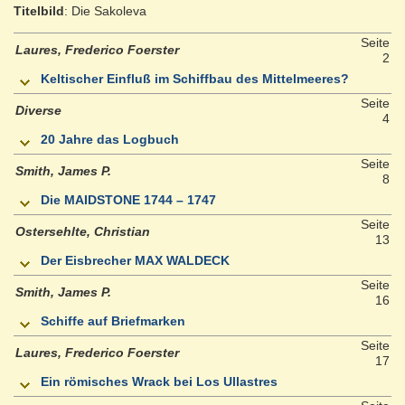
Titelbild
: Die Sakoleva
Seite
Laures, Frederico Foerster
2
Keltischer Einfluß im Schiffbau des Mittelmeeres?
Seite
Diverse
4
20 Jahre das Logbuch
Seite
Smith, James P.
8
Die MAIDSTONE 1744 – 1747
Seite
Ostersehlte, Christian
13
Der Eisbrecher MAX WALDECK
Seite
Smith, James P.
16
Schiffe auf Briefmarken
Seite
Laures, Frederico Foerster
17
Ein römisches Wrack bei Los Ullastres