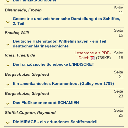
Seite
Birenheide, Frowin
11
Geometrie und zeichnerische Darstellung des Schiffes,
2. Teil
Seite
Fraider, Willi
15
Deutsche Hafenstädte: Wilhelmshaven - ein Teil
deutscher Marinegeschichte
Leseprobe als PDF-
Seite
Vries, Freerk de
Datei:
(739KB)
18
Die französische Schebecke L‘INDISCRET
Seite
Borgschulze, SIegfried
21
Ein amerikanisches Kanonenboot (Galley von 1799)
Seite
Borgschulze, SIegfried
23
Das Flußkanonenboot SCHAMIEN
Seite
Stoffel-Cugnon, Raymond
25
Die MIRAGE - ein erfundenes Schiffsmodell