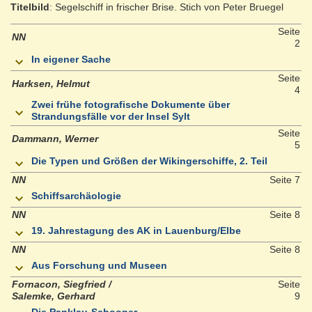
Titelbild
: Segelschiff in frischer Brise. Stich von Peter Bruegel
Seite
NN
2
In eigener Sache
Seite
Harksen, Helmut
4
Zwei frühe fotografische Dokumente über
Strandungsfälle vor der Insel Sylt
Seite
Dammann, Werner
5
Die Typen und Größen der Wikingerschiffe, 2. Teil
NN
Seite 7
Schiffsarchäologie
NN
Seite 8
19. Jahrestagung des AK in Lauenburg/Elbe
NN
Seite 8
Aus Forschung und Museen
Fornacon, Siegfried /
Seite
Salemke, Gerhard
9
Die Panklau-Schooner